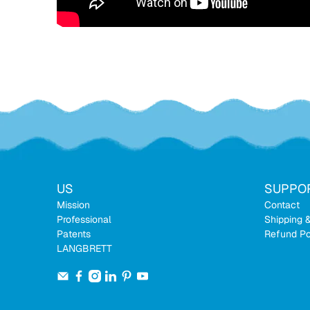
US
SUPPO
Mission
Contact
Professional
Shipping 
Patents
Refund Po
LANGBRETT