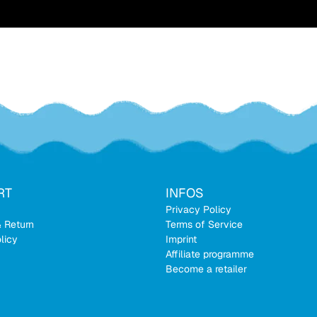
RT
INFOS
Privacy Policy
& Return
Terms of Service
licy
Imprint
Affiliate programme
Become a retailer